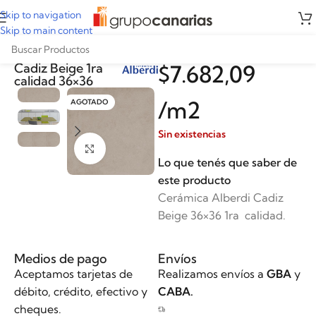
Skip to navigation
Skip to main content
Cerámica Alberdi
Cadiz Beige 1ra
$
7.682,09
calidad 36×36
/m2
AGOTADO
Sin existencias
Clickee para agrandar
Lo que tenés que saber de
este producto
Cerámica Alberdi Cadiz
Beige 36×36 1ra calidad.
Medios de pago
Envíos
Aceptamos tarjetas de
Realizamos envíos a
GBA
y
débito, crédito, efectivo y
CABA.
cheques.