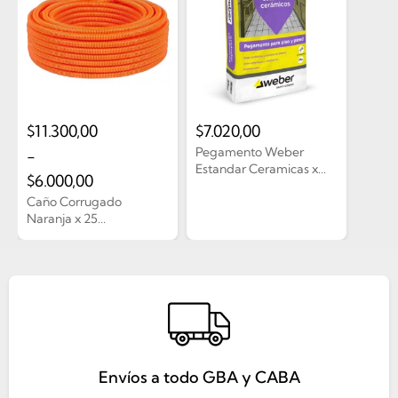
$
11.300,00
$
7.020,00
Pegamento Weber
-
Estandar Ceramicas x...
$
6.000,00
Caño Corrugado
Naranja x 25...
Envíos a todo GBA y CABA